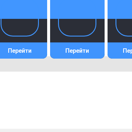
пянка 50мм*145м
Гильза Инъекционная
Tytan Professional 15х85
175.00
р.
30.00
р.
Перейти
Перейти
Пе