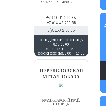
УЛ. КРАСНОАРМЕЙСКАЯ, 19
и
о
м
у
+7-918-414-90-33,
+7-918-45-200-55
8(86156)2-00-55
ПОНЕДЕЛЬНИК-ПЯТНИЦА:
8.00-18.00
СУББОТА: 8.00-15.00
ВОСКРЕСЕНЬЕ: 8.00 — 13.00
ПЕРЕЯСЛОВСКАЯ
МЕТАЛЛОБАЗА
КРАСНОДАРСКИЙ КРАЙ,
СТАНИЦА