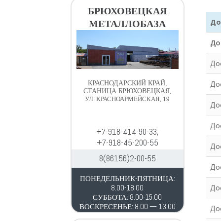
в
д
БРЮХОВЕЦКАЯ
и
е
До
МЕТАЛЛОБАЗА
г
р
а
ж
До
ц
и
Дос
и
м
и
о
До
КРАСНОДАРСКИЙ КРАЙ,
м
СТАНИЦА БРЮХОВЕЦКАЯ,
УЛ. КРАСНОАРМЕЙСКАЯ, 19
у
Дос
До
+7-918-414-90-33,
+7-918-45-200-55
До
8(86156)2-00-55
Дос
ПОНЕДЕЛЬНИК-ПЯТНИЦА:
До
8.00-18.00
СУББОТА: 8.00-15.00
ВОСКРЕСЕНЬЕ: 8.00 — 13.00
До