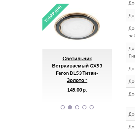
До
ТОВАР ДНЯ
ТОВАР ДНЯ
До
До
ра
До
Ти
риммеров
Светильник
Провол
уг 3.0мм
Встраиваемый GX53
До
68м) *
Feron DL53 Титан-
Золото *
До
0
р.
145.00
р.
До
До
Дос