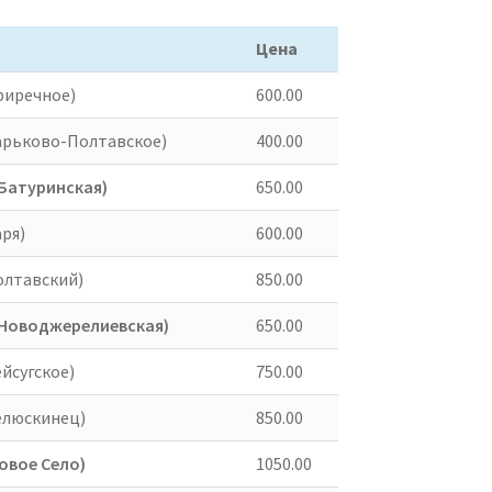
Цена
риречное)
600.00
Харьково-Полтавское)
400.00
 Батуринская)
650.00
аря)
600.00
олтавский)
850.00
 Новоджерелиевская)
650.00
ейсугское)
750.00
Челюскинец)
850.00
Новое Село)
1050.00