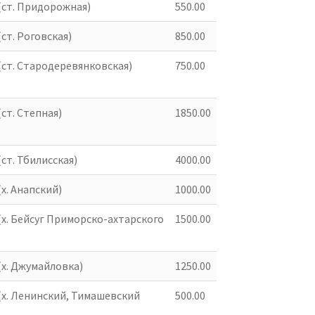
(ст. Придорожная)
550.00
 ДНЯ
ТОВАР ДНЯ
ст. Роговская)
850.00
(ст. Стародеревянковская)
750.00
ст. Степная)
1850.00
уфта Желоба BRYZA
Леска Для Триммеров
125*90 Мм. (графит)
ДУОЛАЙН Круг 3.0мм
ст. Тбилисская)
4000.00
(120м) (168м) *
290.00
р.
х. Анапский)
1000.00
12.00
р.
(х. Бейсуг Приморско-ахтарского
1500.00
(х. Джумайловка)
1250.00
(х. Ленинский, Тимашевский
500.00