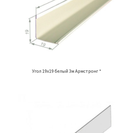
Угол 19х19 белый 3м Армстронг *