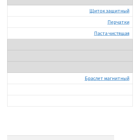
Щиток защитный
Крепеж
Перчатки
Расходные материалы
Паста чистящая
Спецодежда и СИЗ
Хозтовары
Браслет магнитный
Заказ