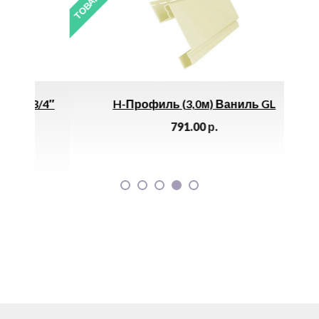
3/4″
H-Профиль (3,0м) Ваниль GL
Уд
791.00
р.