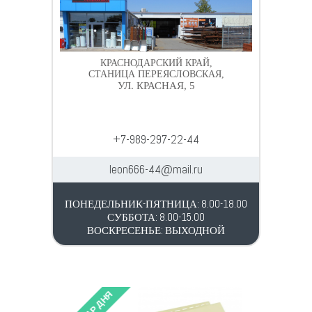
КРАСНОДАРСКИЙ КРАЙ,
СТАНИЦА ПЕРЕЯСЛОВСКАЯ,
УЛ. КРАСНАЯ, 5
+7-989-297-22-44
leon666-44@mail.ru
ПОНЕДЕЛЬНИК-ПЯТНИЦА: 8.00-18.00
СУББОТА: 8.00-15.00
ВОСКРЕСЕНЬЕ: ВЫХОДНОЙ
ТОВАР ДНЯ
ТОВАР 