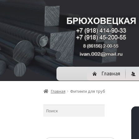
П
П
е
е
Главная
р
р
е
е
Главная
Фитинги для труб
й
й
т
т
и
и
к
к
н
с
а
о