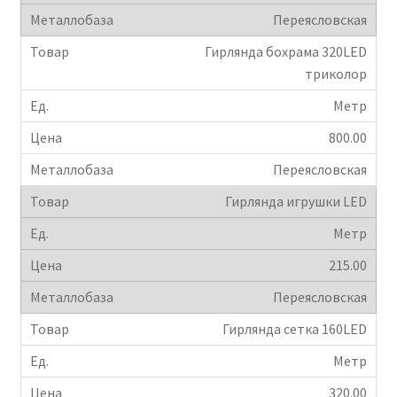
Переясловская
Крепеж
Гирлянда бохрама 320LED
триколор
Расходные материалы
Метр
Спецодежда и СИЗ
800.00
Переясловская
Хозтовары
Гирлянда игрушки LED
Заказ
Метр
215.00
Переясловская
Гирлянда сетка 160LED
Метр
320.00