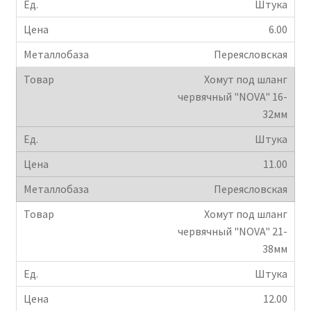
Штука
Крепеж
6.00
Переясловская
Расходные материалы
Хомут под шланг
червячный "NOVA" 16-
Спецодежда и СИЗ
32мм
Хозтовары
Штука
11.00
Заказ
Переясловская
Хомут под шланг
червячный "NOVA" 21-
38мм
Штука
12.00