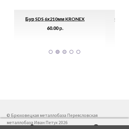
м KRONEX
Светильник Встраиваемый LE DL
WH 15W D144 4K *
450.00
р.
© Брюховецкая металлобаза Переясловская
металлобаза Иван Петух 2026