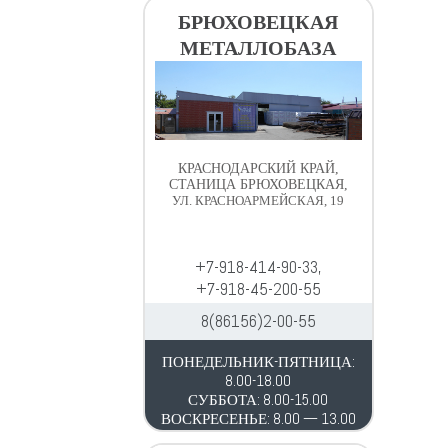
в
д
БРЮХОВЕЦКАЯ
и
е
МЕТАЛЛОБАЗА
г
р
а
ж
ц
и
и
м
и
о
КРАСНОДАРСКИЙ КРАЙ,
м
СТАНИЦА БРЮХОВЕЦКАЯ,
УЛ. КРАСНОАРМЕЙСКАЯ, 19
у
+7-918-414-90-33,
+7-918-45-200-55
8(86156)2-00-55
ПОНЕДЕЛЬНИК-ПЯТНИЦА:
8.00-18.00
СУББОТА: 8.00-15.00
ВОСКРЕСЕНЬЕ: 8.00 — 13.00