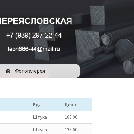
Фотогалерея
Ед.
Цена
Штука
165.00
Штука
135.00