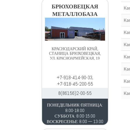
в
д
БРЮХОВЕЦКАЯ
Кап
и
е
МЕТАЛЛОБАЗА
г
р
Кап
а
ж
ц
и
Кап
и
м
Кап
и
о
КРАСНОДАРСКИЙ КРАЙ,
м
СТАНИЦА БРЮХОВЕЦКАЯ,
Кап
УЛ. КРАСНОАРМЕЙСКАЯ, 19
у
Кап
+7-918-414-90-33,
Кап
+7-918-45-200-55
8(86156)2-00-55
Кап
ПОНЕДЕЛЬНИК-ПЯТНИЦА:
8.00-18.00
СУББОТА: 8.00-15.00
ВОСКРЕСЕНЬЕ: 8.00 — 13.00