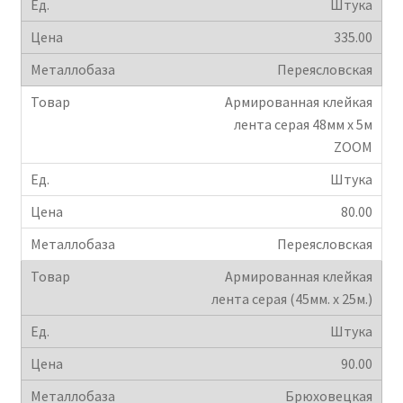
Штука
335.00
Переясловская
Армированная клейкая
лента серая 48мм х 5м
ZOOM
Штука
80.00
Переясловская
Армированная клейкая
лента серая (45мм. х 25м.)
Штука
90.00
Брюховецкая