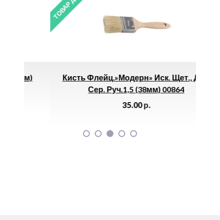
ТОВАР ДНЯ
ТОВАР 
м)
Кисть Флейц.»Модерн» Иск. Щет., Дер.
Че
Сер. Руч.1,5 (38мм) 00864
35.00
р.