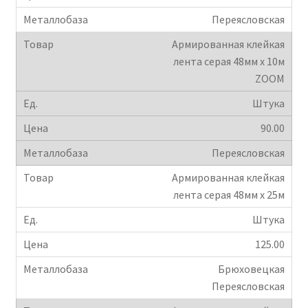
Переясловская
Крепеж
Армированная клейкая
лента серая 48мм х 10м
Расходные материалы
ZOOM
Спецодежда и СИЗ
Штука
90.00
Хозтовары
Переясловская
Заказ
Армированная клейкая
лента серая 48мм х 25м
Штука
125.00
Брюховецкая
Переясловская