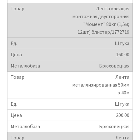
Лента клеящая
монтажная двусторонняя
"Момент" 80кг (1,5м;
12шт) блистер/1772719
Штука
160.00
Брюховецкая
Лента
металлизированная 50мм
х 40м
Штука
200.00
Брюховецкая
Лента