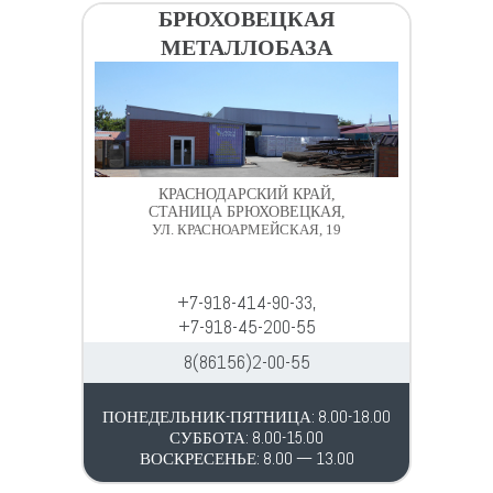
Водопровод и отопление
БРЮХОВЕЦКАЯ
и
м
МЕТАЛЛОБАЗА
и
о
Системы водоотвода
м
у
Стройматериалы
Отделочные материалы
КРАСНОДАРСКИЙ КРАЙ,
СТАНИЦА БРЮХОВЕЦКАЯ,
УЛ. КРАСНОАРМЕЙСКАЯ, 19
Изоляция
+7-918-414-90-33,
Лакокрасочные материалы
+7-918-45-200-55
8(86156)2-00-55
Сайдинг
ПОНЕДЕЛЬНИК-ПЯТНИЦА: 8.00-18.00
Фасадные панели
СУББОТА: 8.00-15.00
ВОСКРЕСЕНЬЕ: 8.00 — 13.00
Подвесной потолок