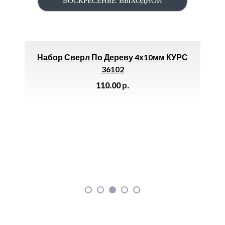
ВОСКРЕСЕНЬЕ: ВЫХОДНОЙ
ТОВАР ДНЯ
ТОВАР 
Набор Сверл По Дереву 4х10мм КУРС
36102
110.00
р.
Ор