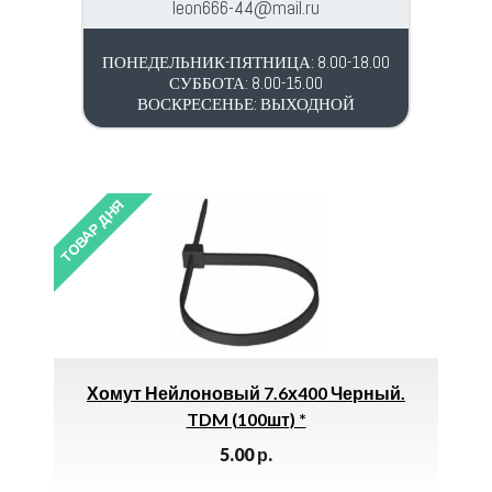
leon666-44@mail.ru
ПОНЕДЕЛЬНИК-ПЯТНИЦА: 8.00-18.00
СУББОТА: 8.00-15.00
ВОСКРЕСЕНЬЕ: ВЫХОДНОЙ
ТОВАР ДНЯ
ТОВАР 
Хомут Нейлоновый 7.6х400 Черный.
Пл
TDM (100шт) *
5.00
р.