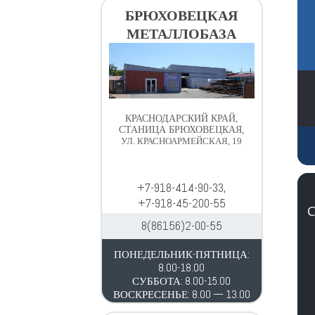
в
д
БРЮХОВЕЦКАЯ
и
е
МЕТАЛЛОБАЗА
г
р
а
ж
ц
и
и
м
и
о
КРАСНОДАРСКИЙ КРАЙ,
м
СТАНИЦА БРЮХОВЕЦКАЯ,
УЛ. КРАСНОАРМЕЙСКАЯ, 19
у
+7-918-414-90-33,
+7-918-45-200-55
8(86156)2-00-55
ПОНЕДЕЛЬНИК-ПЯТНИЦА:
8.00-18.00
СУББОТА: 8.00-15.00
ВОСКРЕСЕНЬЕ: 8.00 — 13.00