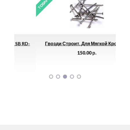
ТОВАР ДНЯ
ТОВАР 
 RD-
Гвозди Строит. Для Мягкой Кровли *
150.00
р.