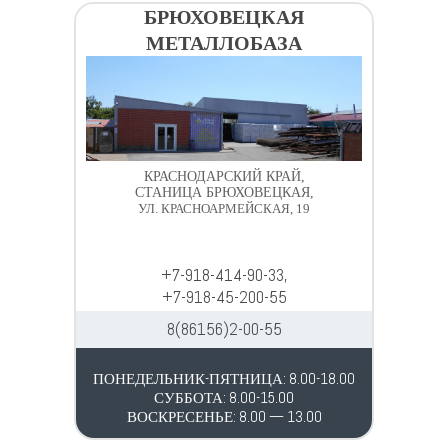
Водопровод и отопление
БРЮХОВЕЦКАЯ
и
м
МЕТАЛЛОБАЗА
и
о
Системы водоотвода
м
у
Стройматериалы
Отделочные материалы
КРАСНОДАРСКИЙ КРАЙ,
СТАНИЦА БРЮХОВЕЦКАЯ,
УЛ. КРАСНОАРМЕЙСКАЯ, 19
Изоляция
+7-918-414-90-33,
Лакокрасочные материалы
+7-918-45-200-55
8(86156)2-00-55
Сайдинг
ПОНЕДЕЛЬНИК-ПЯТНИЦА: 8.00-18.00
Фасадные панели
СУББОТА: 8.00-15.00
ВОСКРЕСЕНЬЕ: 8.00 — 13.00
Подвесной потолок