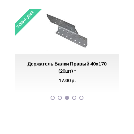
ТОВАР ДНЯ
ТОВАР ДНЯ
Держатель Балки Правый 40х170
Полот
(20шт) *
17.00
р.