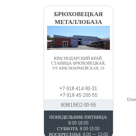
в
д
и
е
БРЮХОВЕЦКАЯ
г
р
МЕТАЛЛОБАЗА
а
ж
ц
и
и
м
и
о
м
КРАСНОДАРСКИЙ КРАЙ,
у
СТАНИЦА БРЮХОВЕЦКАЯ,
УЛ. КРАСНОАРМЕЙСКАЯ, 19
+7-918-414-90-33,
+7-918-45-200-55
Опи
8(86156)2-00-55
ПОНЕДЕЛЬНИК-ПЯТНИЦА:
8.00-18.00
СУББОТА: 8.00-15.00
ВОСКРЕСЕНЬЕ: 8.00 — 13.00