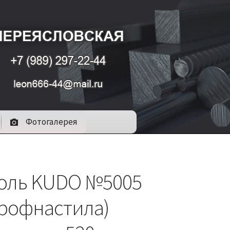
Фотогалерея
оль KUDO №5005
профнастила)