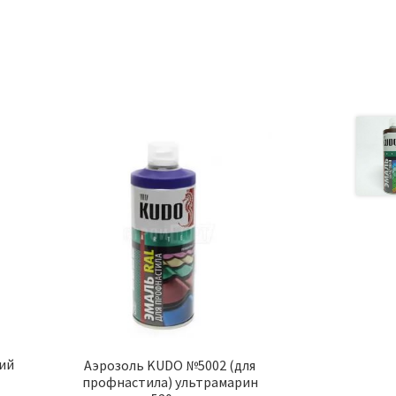
а
кий
Аэрозоль KUDO №5002 (для
профнастила) ультрамарин