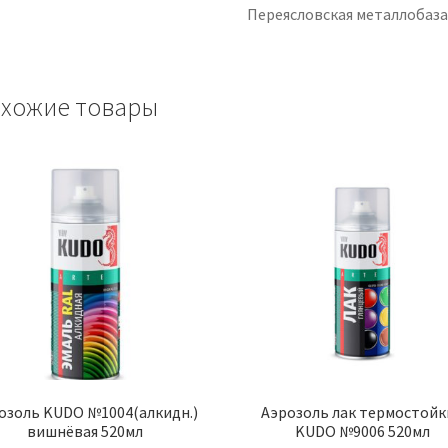
Переясловская металлобаз
хожие товары
озоль KUDO №1004(алкидн.)
Аэрозоль лак термостой
вишнёвая 520мл
KUDO №9006 520мл