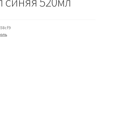
л синяя 520мл
58cf9
золь