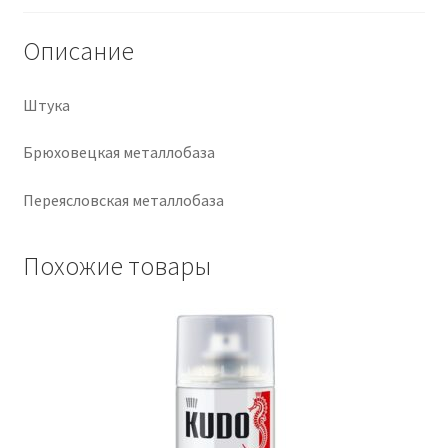
Крепеж
Описание
Расходные материалы
Штука
Спецодежда и СИЗ
Брюховецкая металлобаза
Хозтовары
Переясловская металлобаза
Заказ
Похожие товары