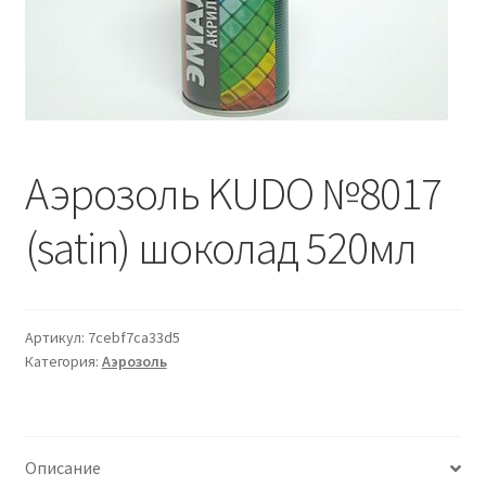
Водопровод и отопление
и
м
и
о
Системы водоотвода
м
у
Стройматериалы
Аэрозоль KUDO №8017
Отделочные материалы
(satin) шоколад 520мл
Изоляция
Лакокрасочные материалы
Артикул:
7cebf7ca33d5
Сайдинг
Категория:
Аэрозоль
Фасадные панели
Описание
Подвесной потолок