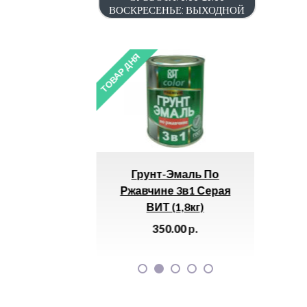
ВОСКРЕСЕНЬЕ: ВЫХОДНОЙ
ТОВАР ДНЯ
ТОВАР ДНЯ
елая
Грунт-Эмаль По
Краскопуль
Ржавчине 3в1 Серая
МТ-162А
ВИТ (1,8кг)
550.0
350.00
р.