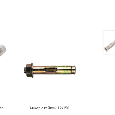
а
an
Анкер с гайкой 12х150