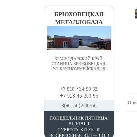
в
д
и
е
БРЮХОВЕЦКАЯ
г
р
МЕТАЛЛОБАЗА
а
ж
ц
и
и
м
и
о
м
КРАСНОДАРСКИЙ КРАЙ,
у
СТАНИЦА БРЮХОВЕЦКАЯ,
УЛ. КРАСНОАРМЕЙСКАЯ, 19
+7-918-414-90-33,
+7-918-45-200-55
Опи
8(86156)2-00-55
ПОНЕДЕЛЬНИК-ПЯТНИЦА:
8.00-18.00
СУББОТА: 8.00-15.00
ВОСКРЕСЕНЬЕ: 8.00 — 13.00