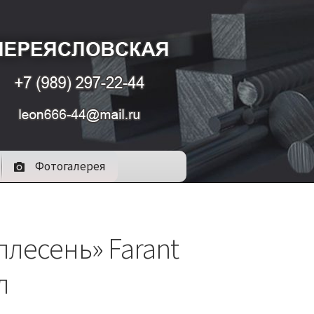
Фотогалерея
плесень» Farant
л