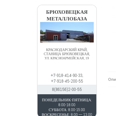
в
д
и
е
БРЮХОВЕЦКАЯ
г
р
МЕТАЛЛОБАЗА
а
ж
ц
и
и
м
и
о
м
КРАСНОДАРСКИЙ КРАЙ,
у
СТАНИЦА БРЮХОВЕЦКАЯ,
УЛ. КРАСНОАРМЕЙСКАЯ, 19
+7-918-414-90-33,
Опи
+7-918-45-200-55
8(86156)2-00-55
ПОНЕДЕЛЬНИК-ПЯТНИЦА:
8.00-18.00
СУББОТА: 8.00-15.00
ВОСКРЕСЕНЬЕ: 8.00 — 13.00