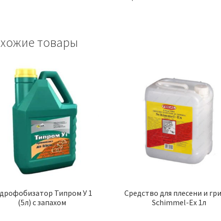
хожие товары
дрофобизатор Типром У 1
Средство для плесени и гр
(5л) с запахом
Schimmel-Ex 1л