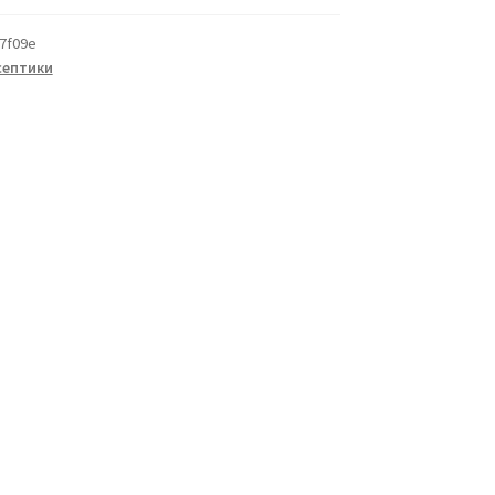
7f09e
септики
а