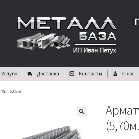
Услуги
Доставка
Контакты
О нас
70м.; 6,05м)
Армату
🔍
(5,70м.