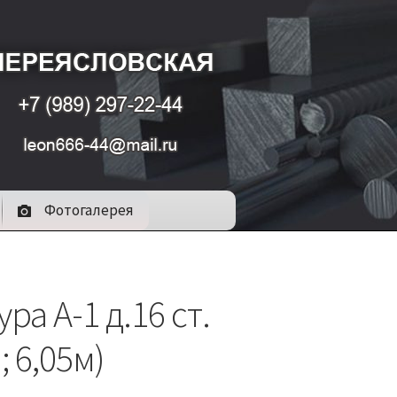
Фотогалерея
ра А-1 д.16 ст.
; 6,05м)