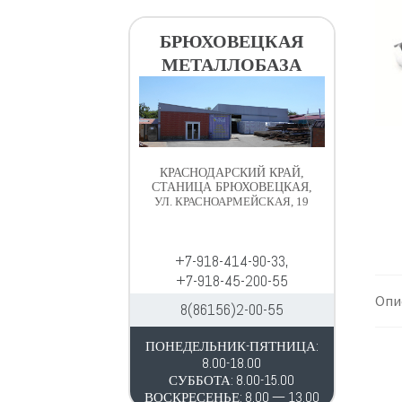
в
д
и
е
БРЮХОВЕЦКАЯ
г
р
МЕТАЛЛОБАЗА
а
ж
ц
и
и
м
и
о
м
КРАСНОДАРСКИЙ КРАЙ,
у
СТАНИЦА БРЮХОВЕЦКАЯ,
УЛ. КРАСНОАРМЕЙСКАЯ, 19
+7-918-414-90-33,
+7-918-45-200-55
Опи
8(86156)2-00-55
ПОНЕДЕЛЬНИК-ПЯТНИЦА:
8.00-18.00
СУББОТА: 8.00-15.00
ВОСКРЕСЕНЬЕ: 8.00 — 13.00