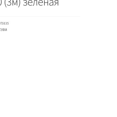
 (3м) зелёная
f5835
тура
а