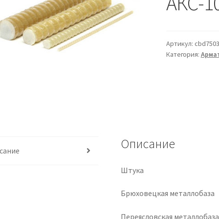
АКС-10
Артикул:
cbd7503
Категория:
Арма
Описание
сание
Штука
Брюховецкая металлобаза
Переясловская металлобаз