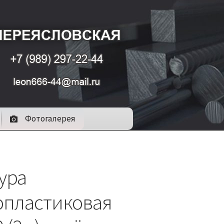
Фотогалерея
ура
опластиковая