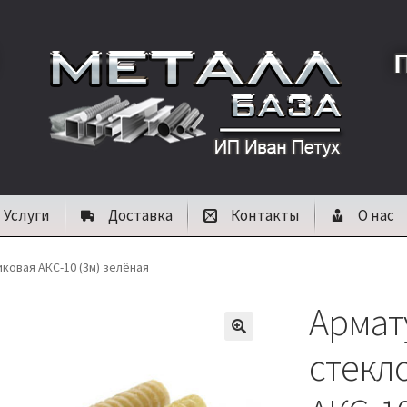
Услуги
Доставка
Контакты
О нас
ковая АКС-10 (3м) зелёная
Армат
🔍
стекл