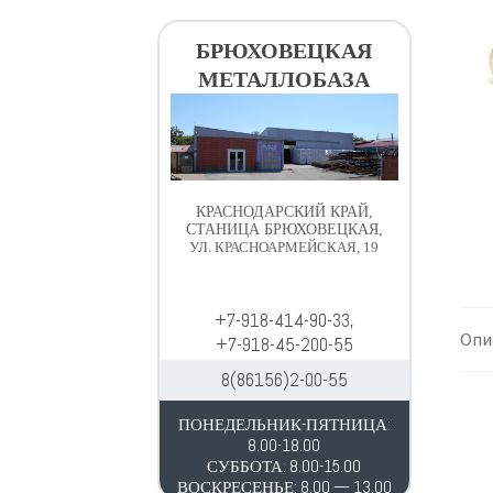
в
д
и
е
БРЮХОВЕЦКАЯ
г
р
МЕТАЛЛОБАЗА
а
ж
ц
и
и
м
и
о
м
КРАСНОДАРСКИЙ КРАЙ,
у
СТАНИЦА БРЮХОВЕЦКАЯ,
УЛ. КРАСНОАРМЕЙСКАЯ, 19
+7-918-414-90-33,
Опи
+7-918-45-200-55
8(86156)2-00-55
ПОНЕДЕЛЬНИК-ПЯТНИЦА:
8.00-18.00
СУББОТА: 8.00-15.00
ВОСКРЕСЕНЬЕ: 8.00 — 13.00