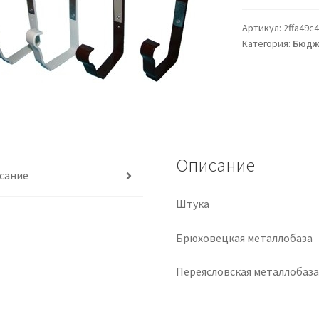
Артикул:
2ffa49c
Категория:
Бюдж
Описание
сание
Штука
Брюховецкая металлобаза
Переясловская металлобаз