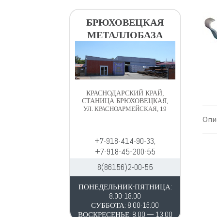
в
д
и
е
БРЮХОВЕЦКАЯ
г
р
МЕТАЛЛОБАЗА
а
ж
ц
и
и
м
и
о
м
КРАСНОДАРСКИЙ КРАЙ,
у
СТАНИЦА БРЮХОВЕЦКАЯ,
УЛ. КРАСНОАРМЕЙСКАЯ, 19
Опи
+7-918-414-90-33,
+7-918-45-200-55
8(86156)2-00-55
ПОНЕДЕЛЬНИК-ПЯТНИЦА:
8.00-18.00
СУББОТА: 8.00-15.00
ВОСКРЕСЕНЬЕ: 8.00 — 13.00