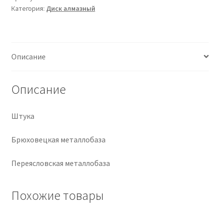
Категория:
Диск алмазный
Крепеж
Расходные материалы
Описание
Спецодежда и СИЗ
Описание
Хозтовары
Штука
Заказ
Брюховецкая металлобаза
Переясловская металлобаза
Похожие товары