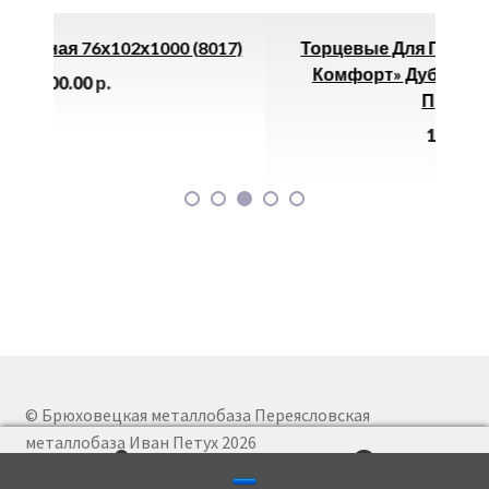
(8017)
Торцевые Для Плинтуса К55 «Идеал
Комфорт» Дуб Мокко /208 (левая/
Правая)
10.00
р.
© Брюховецкая металлобаза Переясловская
металлобаза Иван Петух 2026
И
П