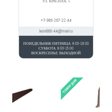
УЛ. КРАСНАЯ, 5
+7-989-297-22-44
leon666-44@mail.ru
ПОНЕДЕЛЬНИК-ПЯТНИЦА: 8.00-18.00
СУББОТА: 8.00-15.00
ВОСКРЕСЕНЬЕ: ВЫХОДНОЙ
ТОВАР ДНЯ
ТОВ