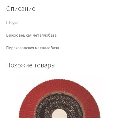
Описание
Крепеж
Штука
Расходные материалы
Брюховецкая металлобаза
Спецодежда и СИЗ
Переясловская металлобаза
Хозтовары
Похожие товары
Заказ