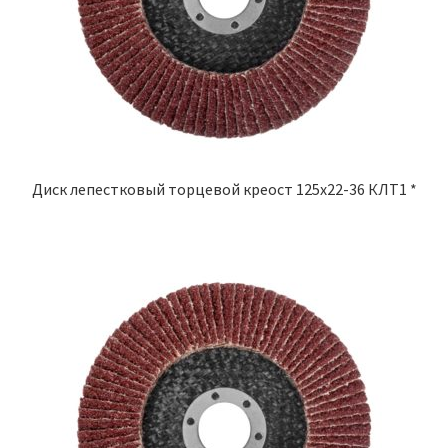
Диск лепестковый торцевой креост 125х22-36 КЛТ1 *