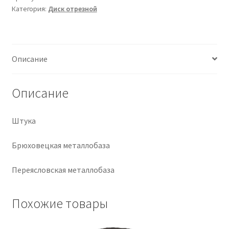
Категория:
Диск отрезной
Крепеж
Расходные материалы
Описание
Спецодежда и СИЗ
Описание
Хозтовары
Штука
Заказ
Брюховецкая металлобаза
Переясловская металлобаза
Похожие товары