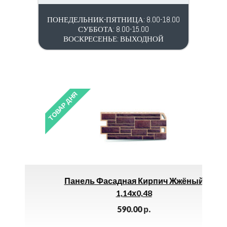
ПОНЕДЕЛЬНИК-ПЯТНИЦА: 8.00-18.00
СУББОТА: 8.00-15.00
ВОСКРЕСЕНЬЕ: ВЫХОДНОЙ
ТОВАР ДНЯ
ТОВАР 
Панель Фасадная Кирпич Жжёный
Дю
1,14х0,48
590.00
р.