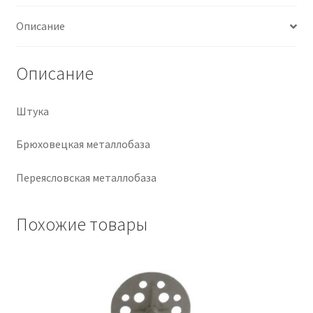
Описание
Крепеж
Расходные материалы
Описание
Спецодежда и СИЗ
Штука
Хозтовары
Брюховецкая металлобаза
Заказ
Переясловская металлобаза
Похожие товары