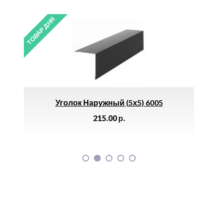
 ДНЯ
ТОВАР ДНЯ
Уголок Наружный (5х5) 6005
Ящик Почт
215.00
р.