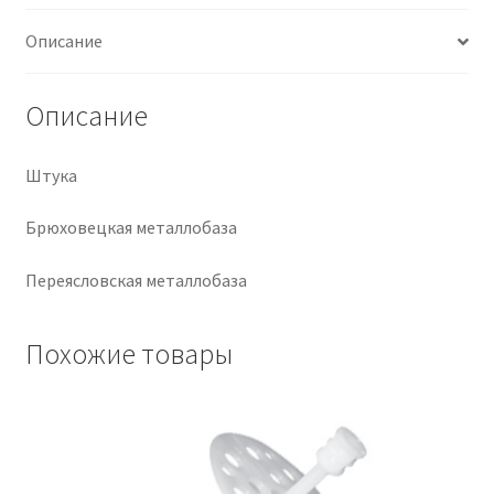
Описание
Крепеж
Расходные материалы
Описание
Спецодежда и СИЗ
Штука
Хозтовары
Брюховецкая металлобаза
Заказ
Переясловская металлобаза
Похожие товары