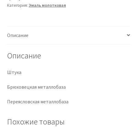
Категория:
Эмаль молотковая
Крепеж
Расходные материалы
Описание
Спецодежда и СИЗ
Описание
Хозтовары
Штука
Заказ
Брюховецкая металлобаза
Переясловская металлобаза
Похожие товары