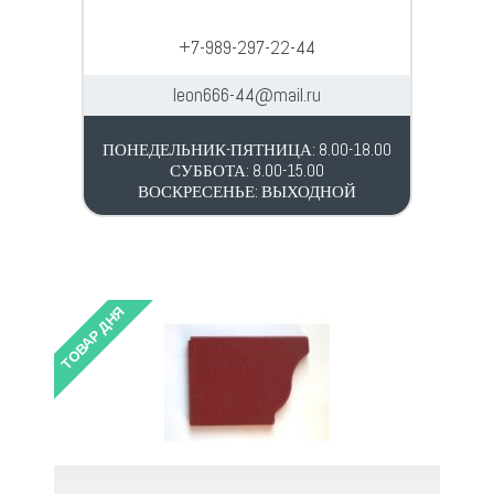
+7-989-297-22-44
leon666-44@mail.ru
ПОНЕДЕЛЬНИК-ПЯТНИЦА: 8.00-18.00
СУББОТА: 8.00-15.00
ВОСКРЕСЕНЬЕ: ВЫХОДНОЙ
ТОВАР ДНЯ
ТОВАР 