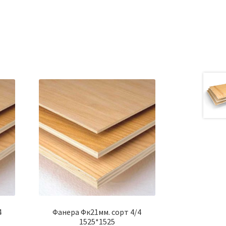
а
4
Фанера Фк21мм. сорт 4/4
1525*1525