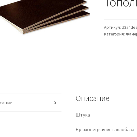
Топол
Артикул:
d3a4dea
Категория:
Фане
Описание
сание
Штука
Брюховецкая металлобаза