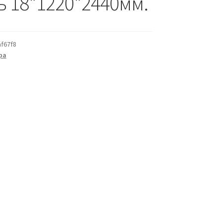
ь 18*1220*2440мм.
f67f8
ра