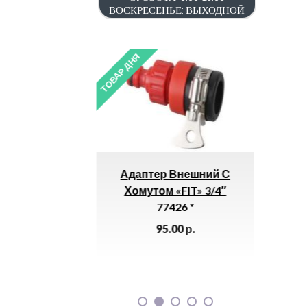
ВОСКРЕСЕНЬЕ: ВЫХОДНОЙ
ТОВАР ДНЯ
ТОВАР ДНЯ
Адаптер Внешний С
Лента Н
Хомутом «FIT» 3/4″
Неперфориро
77426 *
38 Мм (25м/
.)
95.00
р.
18.00
р