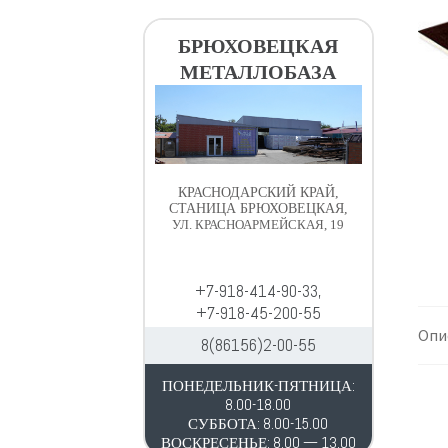
в
д
и
е
БРЮХОВЕЦКАЯ
г
р
МЕТАЛЛОБАЗА
а
ж
ц
и
и
м
и
о
м
КРАСНОДАРСКИЙ КРАЙ,
у
СТАНИЦА БРЮХОВЕЦКАЯ,
УЛ. КРАСНОАРМЕЙСКАЯ, 19
+7-918-414-90-33,
+7-918-45-200-55
Опи
8(86156)2-00-55
ПОНЕДЕЛЬНИК-ПЯТНИЦА:
8.00-18.00
СУББОТА: 8.00-15.00
ВОСКРЕСЕНЬЕ: 8.00 — 13.00