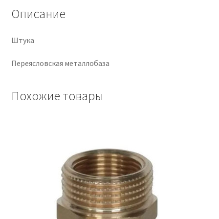
Описание
Крепеж
Штука
Расходные материалы
Переясловская металлобаза
Спецодежда и СИЗ
Похожие товары
Хозтовары
Заказ