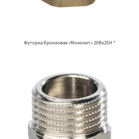
Футорка бронзовая «Монолит» 20Вх25Н *