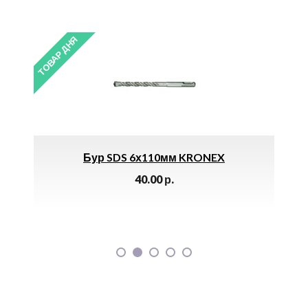
ТОВАР ДНЯ
ТОВАР 
ал
Бур SDS 6х110мм KRONEX
Э
40.00
р.