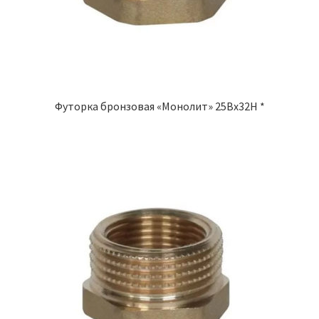
Футорка бронзовая «Монолит» 25Вх32Н *