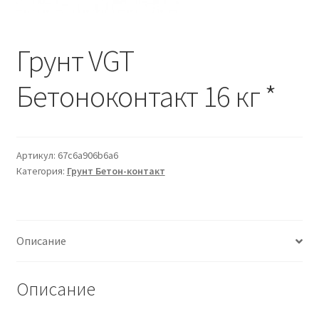
Водопровод и отопление
и
м
и
о
Системы водоотвода
Грунт VGT
м
у
Стройматериалы
Бетоноконтакт 16 кг *
Отделочные материалы
Артикул:
67c6a906b6a6
Изоляция
Категория:
Грунт Бетон-контакт
Лакокрасочные материалы
Сайдинг
Описание
Фасадные панели
Описание
Подвесной потолок