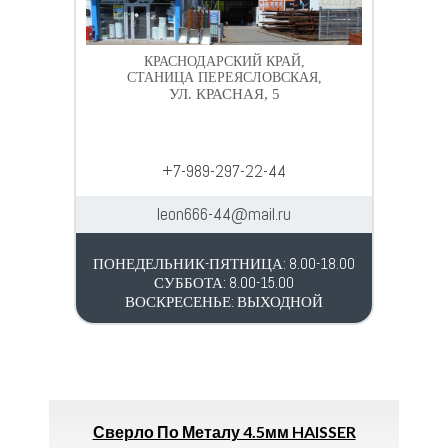
КРАСНОДАРСКИЙ КРАЙ,
СТАНИЦА ПЕРЕЯСЛОВСКАЯ,
УЛ. КРАСНАЯ, 5
+7-989-297-22-44
leon666-44@mail.ru
ПОНЕДЕЛЬНИК-ПЯТНИЦА: 8.00-18.00
СУББОТА: 8.00-15.00
ВОСКРЕСЕНЬЕ: ВЫХОДНОЙ
ТОВАР ДНЯ
ТОВАР 
Сверло По Металу 4.5мм HAISSER