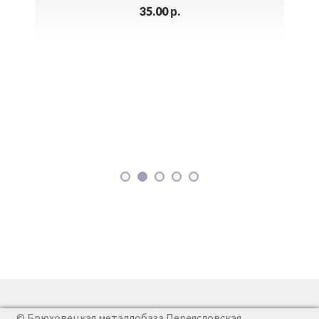
35.00
р.
см
© Брюховецкая металлобаза Переясловская