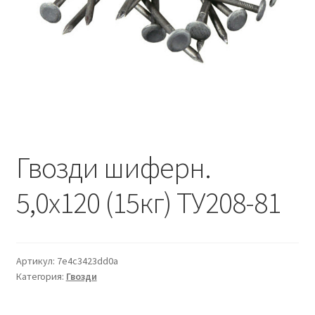
Водопровод и отопление
и
м
и
о
Системы водоотвода
м
у
Стройматериалы
Отделочные материалы
Гвозди шиферн.
Изоляция
5,0х120 (15кг) ТУ208-81
Лакокрасочные материалы
Сайдинг
Артикул:
7e4c3423dd0a
Фасадные панели
Категория:
Гвозди
Подвесной потолок