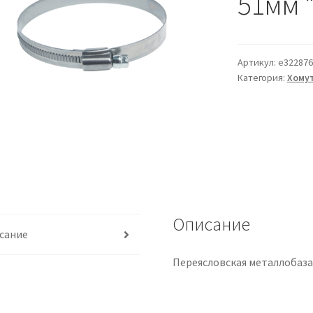
51мм 
Артикул:
e322876
Категория:
Хому
Описание
сание
Переясловская металлобаз