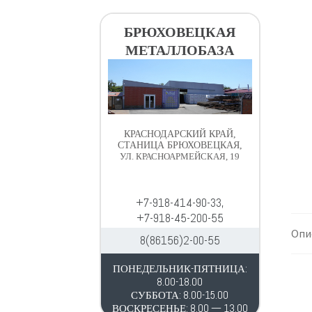
в
д
и
е
БРЮХОВЕЦКАЯ
г
р
МЕТАЛЛОБАЗА
а
ж
ц
и
и
м
и
о
м
КРАСНОДАРСКИЙ КРАЙ,
у
СТАНИЦА БРЮХОВЕЦКАЯ,
УЛ. КРАСНОАРМЕЙСКАЯ, 19
+7-918-414-90-33,
+7-918-45-200-55
Опи
8(86156)2-00-55
ПОНЕДЕЛЬНИК-ПЯТНИЦА:
8.00-18.00
СУББОТА: 8.00-15.00
ВОСКРЕСЕНЬЕ: 8.00 — 13.00