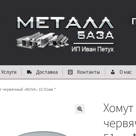
Услуги
Доставка
Контакты
О нас
г червячный «NOVA» 32-51мм *
Хомут
🔍
червя