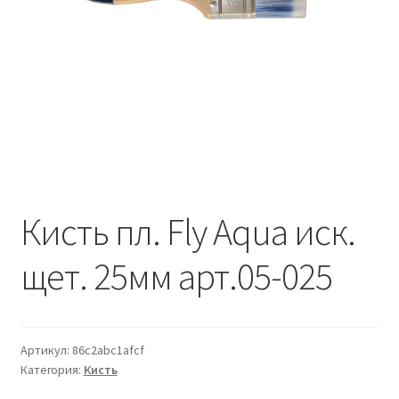
Водопровод и отопление
и
м
и
о
Системы водоотвода
м
у
Стройматериалы
Отделочные материалы
Изоляция
Кисть пл. Fly Aqua иск.
Лакокрасочные материалы
щет. 25мм арт.05-025
Сайдинг
Фасадные панели
Артикул:
86c2abc1afcf
Категория:
Кисть
Подвесной потолок