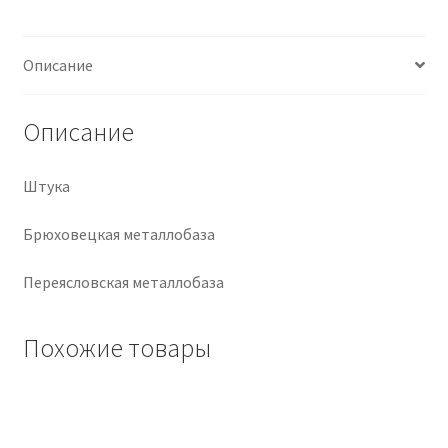
Крепеж
Описание
Расходные материалы
Описание
Спецодежда и СИЗ
Штука
Хозтовары
Брюховецкая металлобаза
Заказ
Переясловская металлобаза
Похожие товары