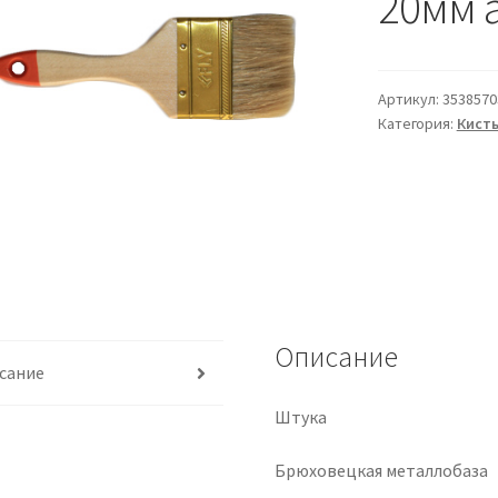
20мм а
Артикул:
3538570
Категория:
Кист
Описание
сание
Штука
Брюховецкая металлобаза