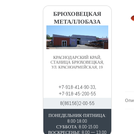
в
д
и
е
БРЮХОВЕЦКАЯ
г
р
МЕТАЛЛОБАЗА
а
ж
ц
и
и
м
и
о
м
КРАСНОДАРСКИЙ КРАЙ,
у
СТАНИЦА БРЮХОВЕЦКАЯ,
УЛ. КРАСНОАРМЕЙСКАЯ, 19
+7-918-414-90-33,
+7-918-45-200-55
Опи
8(86156)2-00-55
ПОНЕДЕЛЬНИК-ПЯТНИЦА:
8.00-18.00
СУББОТА: 8.00-15.00
ВОСКРЕСЕНЬЕ: 8.00 — 13.00