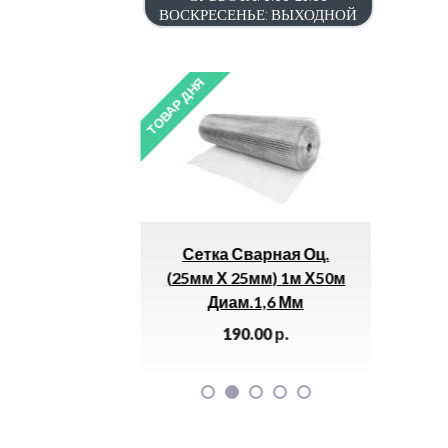
ВОСКРЕСЕНЬЕ: ВЫХОДНОЙ
ТОВАР ДНЯ
ТОВАР ДНЯ
Крестовая
Сетка Сварная Оц.
SHING
м Top Tools
(25мм Х 25мм) 1м Х50м
(2,6
9D635) *
Диам.1,6 Мм
00
р.
190.00
р.