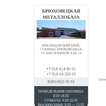
в
д
и
е
БРЮХОВЕЦКАЯ
г
р
МЕТАЛЛОБАЗА
а
ж
ц
и
и
м
и
о
м
КРАСНОДАРСКИЙ КРАЙ,
у
СТАНИЦА БРЮХОВЕЦКАЯ,
УЛ. КРАСНОАРМЕЙСКАЯ, 19
+7-918-414-90-33,
+7-918-45-200-55
Опи
8(86156)2-00-55
ПОНЕДЕЛЬНИК-ПЯТНИЦА:
8.00-18.00
СУББОТА: 8.00-15.00
ВОСКРЕСЕНЬЕ: 8.00 — 13.00