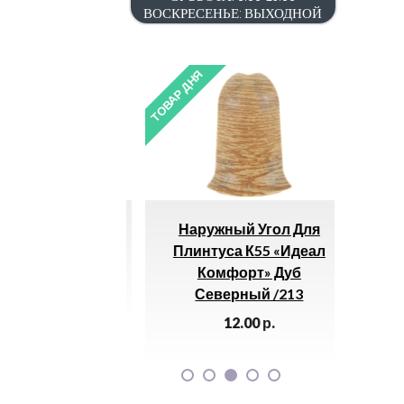
ВОСКРЕСЕНЬЕ: ВЫХОДНОЙ
ТОВАР ДНЯ
ТОВАР ДН
ружный (7х10)
Наружный Угол Для
Уг
8017
Плинтуса К55 «Идеал
Комфорт» Дуб
0.00
р.
Северный /213
12.00
р.