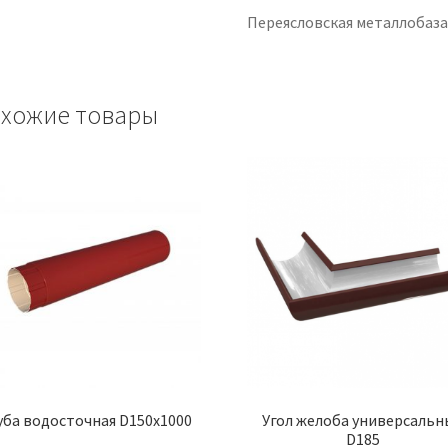
Переясловская металлобаз
хожие товары
уба водосточная D150х1000
Угол желоба универсальн
D185