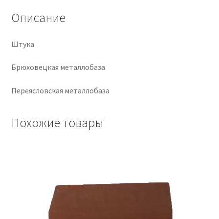
Описание
Крепеж
Штука
Расходные материалы
Брюховецкая металлобаза
Спецодежда и СИЗ
Переясловская металлобаза
Хозтовары
Похожие товары
Заказ