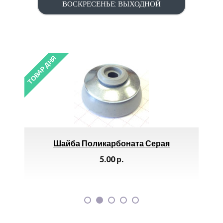
ВОСКРЕСЕНЬЕ: ВЫХОДНОЙ
ТОВАР ДНЯ
ТОВАР 
оу-
Шайба Поликарбоната Серая
Ма
5.00
р.