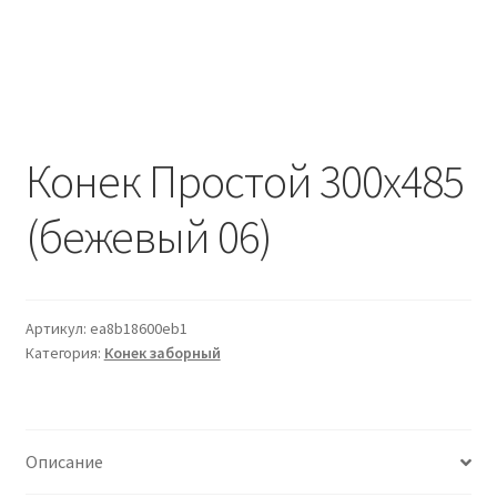
Водопровод и отопление
и
м
и
о
Системы водоотвода
м
у
Стройматериалы
Конек Простой 300х485
Отделочные материалы
(бежевый 06)
Изоляция
Лакокрасочные материалы
Артикул:
ea8b18600eb1
Категория:
Конек заборный
Сайдинг
Фасадные панели
Описание
Подвесной потолок