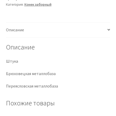
Категория:
Конек заборный
Крепеж
Расходные материалы
Описание
Спецодежда и СИЗ
Описание
Хозтовары
Штука
Заказ
Брюховецкая металлобаза
Переясловская металлобаза
Похожие товары