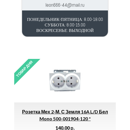
leon666-44@mail.ru
ПОНЕДЕЛЬНИК-ПЯТНИЦА: 8.00-18.00
СУББОТА: 8.00-15.00
ВОСКРЕСЕНЬЕ: ВЫХОДНОЙ
ТОВАР ДНЯ
ТОВАР 
Розетка Мех 2-М. С Земля 16A L/D Бел
Пил
й
Mono 500-001904-120 *
140.00
р.