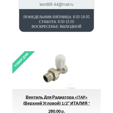
leon666-44@mail.ru
ПОНЕДЕЛЬНИК-ПЯТНИЦА: 8.00-18.00
СУББОТА: 8.00-15.00
ВОСКРЕСЕНЬЕ: ВЫХОДНОЙ
ТОВАР ДНЯ
ТОВАР 
Вентиль Для Радиатора «ITAP»
Св
(верхний Угловой) 1/2″ ИТАЛИЯ *
280.00
р.