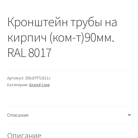
Водопровод и отопление
и
м
и
о
Кронштейн трубы на
Системы водоотвода
м
у
кирпич (ком-т)90мм.
Стройматериалы
RAL 8017
Отделочные материалы
Изоляция
Артикул:
35bd7f71811c
Лакокрасочные материалы
Категория:
Grand Line
Сайдинг
Описание
Фасадные панели
Описание
Подвесной потолок