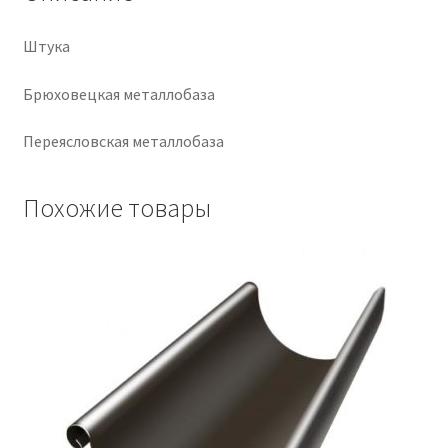
Крепеж
Штука
Расходные материалы
Брюховецкая металлобаза
Переясловская металлобаза
Спецодежда и СИЗ
Хозтовары
Похожие товары
Заказ