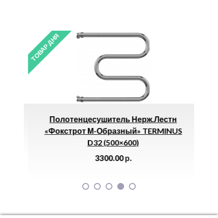
ТОВАР ДНЯ
ТОВАР 
Полотенцесушитель Нерж.лестн
«Фокстрот М-Образный» TERMINUS
D32 (500×600)
3300.00
р.