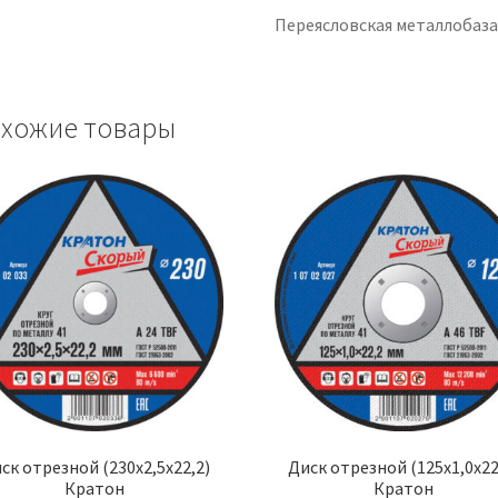
Переясловская металлобаз
хожие товары
ск отрезной (230х2,5х22,2)
Диск отрезной (125х1,0х22
Кратон
Кратон