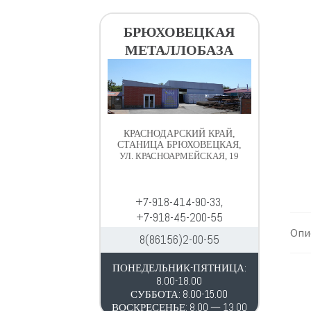
в
д
и
е
БРЮХОВЕЦКАЯ
г
р
МЕТАЛЛОБАЗА
а
ж
ц
и
и
м
и
о
м
КРАСНОДАРСКИЙ КРАЙ,
у
СТАНИЦА БРЮХОВЕЦКАЯ,
УЛ. КРАСНОАРМЕЙСКАЯ, 19
+7-918-414-90-33,
+7-918-45-200-55
Опи
8(86156)2-00-55
ПОНЕДЕЛЬНИК-ПЯТНИЦА:
8.00-18.00
СУББОТА: 8.00-15.00
ВОСКРЕСЕНЬЕ: 8.00 — 13.00