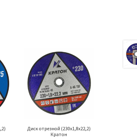
а
,2)
Диск отрезной (230х1,8х22,2)
Кратон