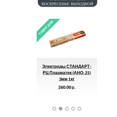
ВОСКРЕСЕНЬЕ: ВЫХОДНОЙ
ТОВАР ДНЯ
ТОВАР ДНЯ
Электроды СТАНДАРТ-
Круг Зачистной
РЦ Плазматек (АНО-21)
150х6х22 (SPRUT-A) 
3мм 1кг
65.00
р.
260.00
р.