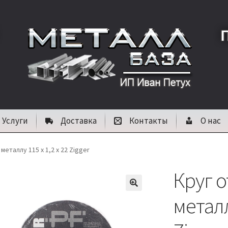
Услуги
Доставка
Контакты
О нас
металлу 115 х 1,2 х 22 Zigger
Круг 
🔍
металл