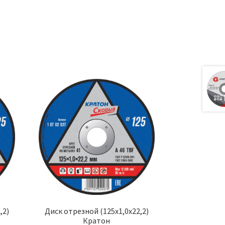
а
,2)
Диск отрезной (125х1,0х22,2)
Кратон