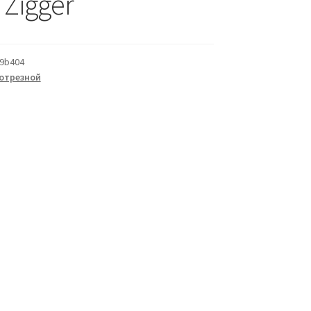
Zigger
9b404
отрезной