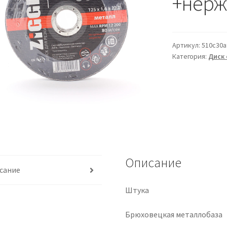
+нерж 
Артикул:
510c30a
Категория:
Диск 
Описание
сание
Штука
Брюховецкая металлобаза