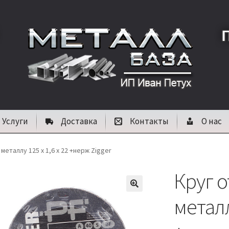
Услуги
Доставка
Контакты
О нас
металлу 125 х 1,6 х 22 +нерж Zigger
Круг 
🔍
металл