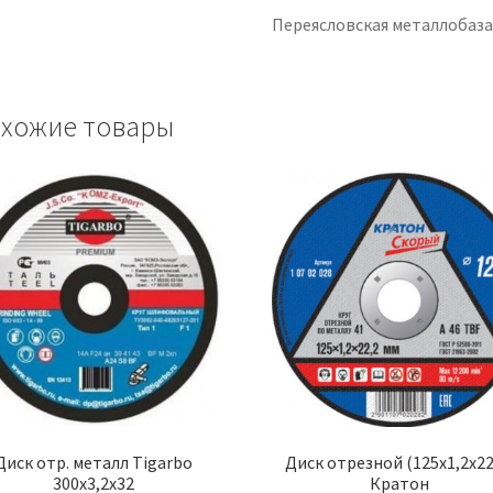
Переясловская металлобаз
хожие товары
Диск отр. металл Tigarbo
Диск отрезной (125х1,2х22
300х3,2х32
Кратон