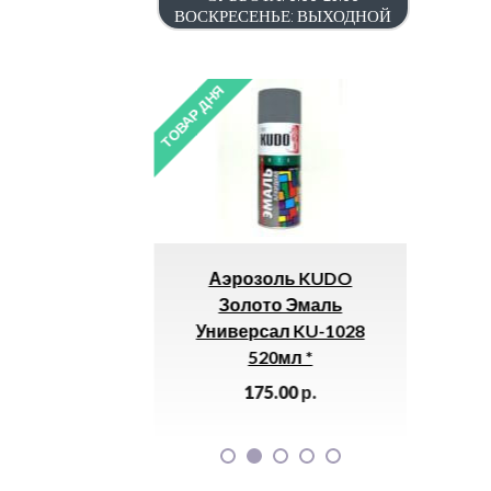
ВОСКРЕСЕНЬЕ: ВЫХОДНОЙ
ТОВАР ДНЯ
ТОВАР ДН
 Напорная
Аэрозоль KUDO
Маг
Из ПНД «РТП»
Золото Эмаль
невская) *
Универсал KU-1028
520мл *
.00
р.
175.00
р.