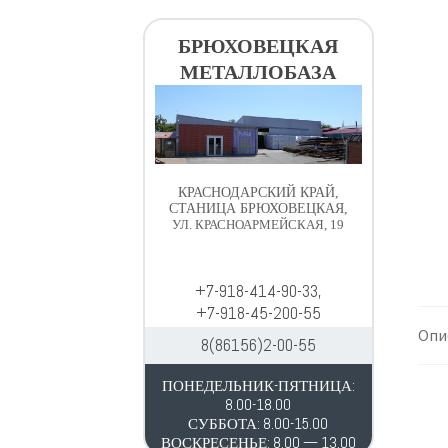
в
д
и
е
БРЮХОВЕЦКАЯ
г
р
МЕТАЛЛОБАЗА
а
ж
ц
и
и
м
и
о
м
КРАСНОДАРСКИЙ КРАЙ,
у
СТАНИЦА БРЮХОВЕЦКАЯ,
УЛ. КРАСНОАРМЕЙСКАЯ, 19
+7-918-414-90-33,
+7-918-45-200-55
Опи
8(86156)2-00-55
ПОНЕДЕЛЬНИК-ПЯТНИЦА:
8.00-18.00
СУББОТА: 8.00-15.00
ВОСКРЕСЕНЬЕ: 8.00 — 13.00