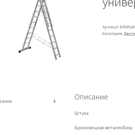
универ
Артикул:
bf9d5a8
Категория:
Лест
Описание
сание
Штука
Брюховецкая металлобаза