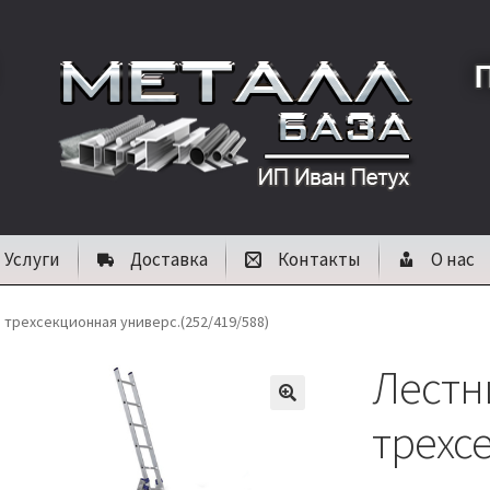
Услуги
Доставка
Контакты
О нас
 трехсекционная универс.(252/419/588)
Лестн
🔍
трехс