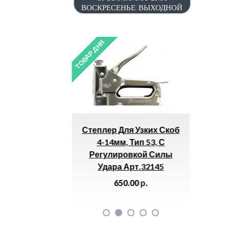
ВОСКРЕСЕНЬЕ: ВЫХОДНОЙ
ТОВАР ДНЯ
ТОВАР ДНЯ
-0.5)
Степлер Для Узких Скоб
Коронка 
.
4-14мм, Тип 53, С
54мм 
Регулировкой Силы
550
Удара Арт.32145
650.00
р.