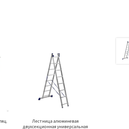
а
ляц.
Лестница алюминевая
двухсекционная универсальная