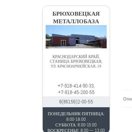
в
д
и
е
БРЮХОВЕЦКАЯ
г
р
МЕТАЛЛОБАЗА
а
ж
ц
и
и
м
и
о
м
КРАСНОДАРСКИЙ КРАЙ,
у
СТАНИЦА БРЮХОВЕЦКАЯ,
УЛ. КРАСНОАРМЕЙСКАЯ, 19
+7-918-414-90-33,
+7-918-45-200-55
Опи
8(86156)2-00-55
ПОНЕДЕЛЬНИК-ПЯТНИЦА:
8.00-18.00
СУББОТА: 8.00-15.00
ВОСКРЕСЕНЬЕ: 8.00 — 13.00