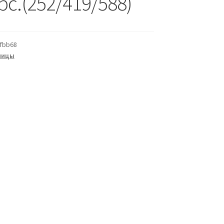
с.(252/419/588)
fbb68
ницы