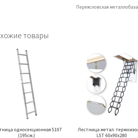
Переясловская металлобаз
хожие товары
тница односекционная 5107
Лестница метал. термоизо
(195см.)
LST 60х90х280