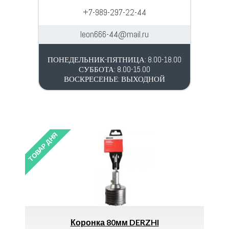
+7-989-297-22-44
leon666-44@mail.ru
ПОНЕДЕЛЬНИК-ПЯТНИЦА: 8.00-18.00
СУББОТА: 8.00-15.00
ВОСКРЕСЕНЬЕ: ВЫХОДНОЙ
ТОВАР ДНЯ
ка 80мм DERZHI
Ящик Почтовый Без Замка