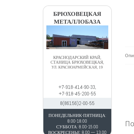
в
д
и
е
БРЮХОВЕЦКАЯ
г
р
МЕТАЛЛОБАЗА
а
ж
ц
и
и
м
и
о
м
Опи
КРАСНОДАРСКИЙ КРАЙ,
у
СТАНИЦА БРЮХОВЕЦКАЯ,
УЛ. КРАСНОАРМЕЙСКАЯ, 19
+7-918-414-90-33,
+7-918-45-200-55
8(86156)2-00-55
ПОНЕДЕЛЬНИК-ПЯТНИЦА:
8.00-18.00
По
СУББОТА: 8.00-15.00
ВОСКРЕСЕНЬЕ: 8.00 — 13.00