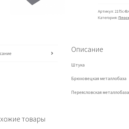
Артикул:
21f5c4b
Категория:
Плоск
Описание
сание
Штука
Брюховецкая металлобаза
Переясловская металлобаз
хожие товары