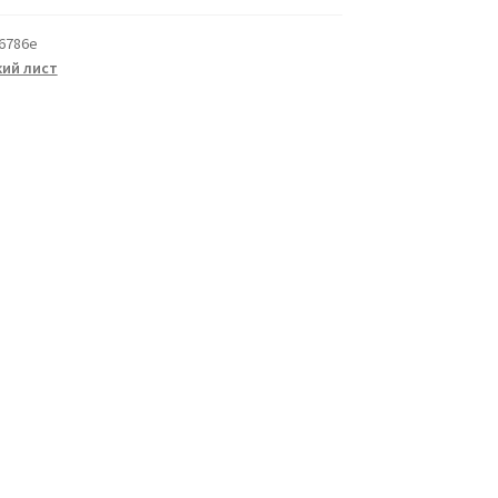
6786e
ий лист
а