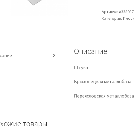
Артикул:
a338037
Категория:
Плоск
Описание
сание
Штука
Брюховецкая металлобаза
Переясловская металлобаз
хожие товары