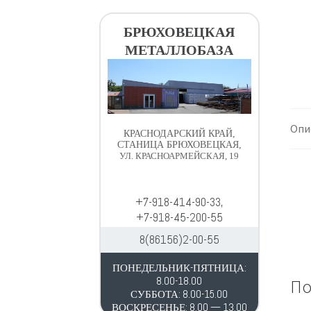
в
д
и
е
БРЮХОВЕЦКАЯ
г
р
МЕТАЛЛОБАЗА
а
ж
ц
и
и
м
и
о
м
Опи
КРАСНОДАРСКИЙ КРАЙ,
у
СТАНИЦА БРЮХОВЕЦКАЯ,
УЛ. КРАСНОАРМЕЙСКАЯ, 19
+7-918-414-90-33,
+7-918-45-200-55
8(86156)2-00-55
ПОНЕДЕЛЬНИК-ПЯТНИЦА:
8.00-18.00
По
СУББОТА: 8.00-15.00
ВОСКРЕСЕНЬЕ: 8.00 — 13.00