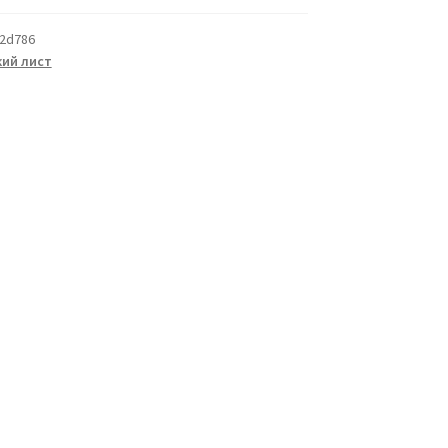
2d786
ий лист
а