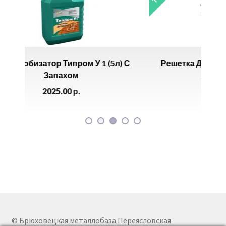
(5л) С
Решетка Дождеприемника 300х300 PB-
28,5.28,5 Чугунная
850.00
р.
© Брюховецкая металлобаза Переясловская