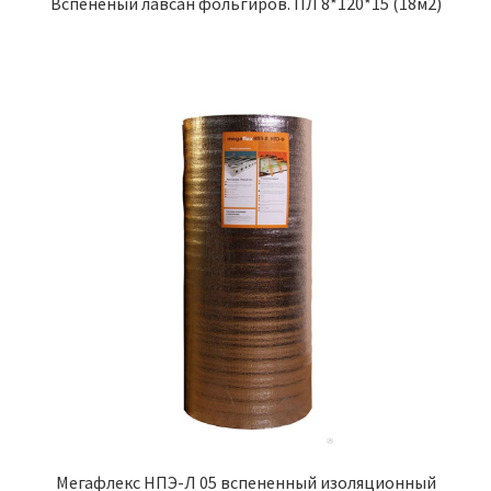
Вспененый лавсан фольгиров. ПЛ 8*120*15 (18м2)
Мегафлекс НПЭ-Л 05 вспененный изоляционный