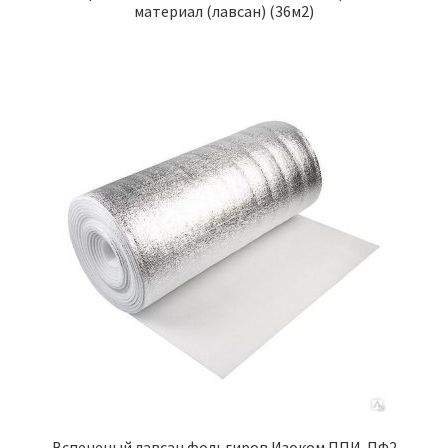
материал (лавсан) (36м2)
Вспененый лавсан фольгиров Изоком ППИ-ПФ2