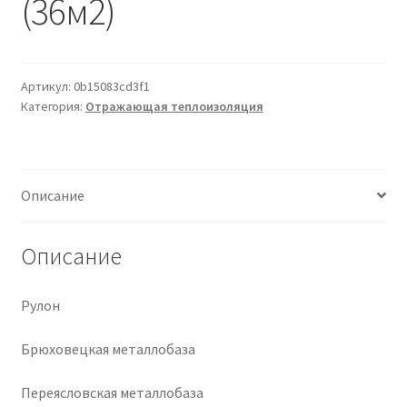
(36м2)
Крепеж
Расходные материалы
Артикул:
0b15083cd3f1
Категория:
Отражающая теплоизоляция
Спецодежда и СИЗ
Хозтовары
Описание
Заказ
Описание
Рулон
Брюховецкая металлобаза
Переясловская металлобаза